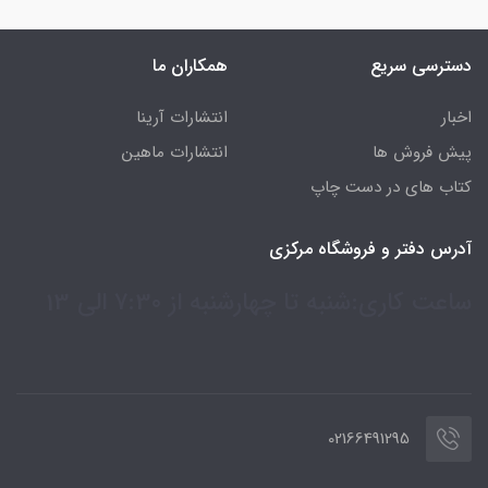
دسترسی سریع
همکاران ما
اخبار
انتشارات آرینا
پیش فروش ها
انتشارات ماهین
کتاب های در دست چاپ
آدرس دفتر و فروشگاه مرکزی
ساعت کاری:شنبه تا چهارشنبه از 7:30 الی 13
02166491295