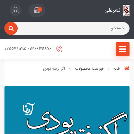
نشرعلی
0
02166491876- 02166491295
خانه
فهرست محصولات
اگر نرفته بودی