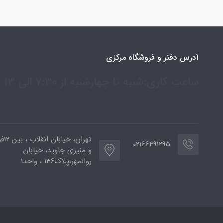
آدرس دفتر و فروشگاه مرکزی
ساعت کاری:شنبه تا چهارشنبه از 7:30 الی 13
تهران،
02166491295
و منیری جاوید، خیابان
روانمهر،پلاک136 ، واحد1