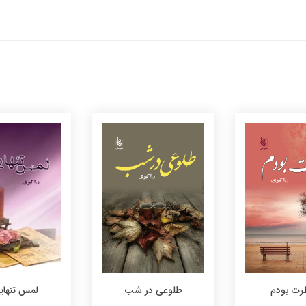
رت بودم
لمس تنهای
طلوعی در شب