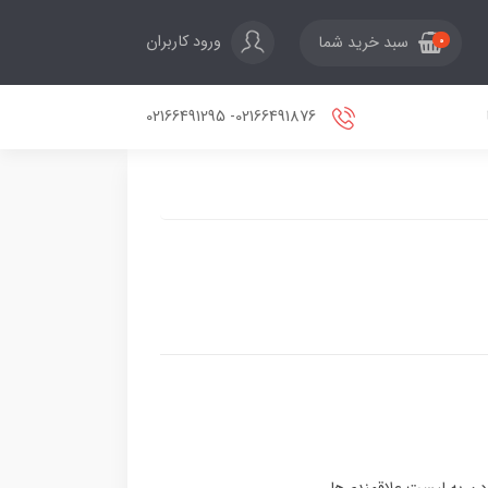
ورود کاربران
سبد خرید شما
0
02166491876- 02166491295